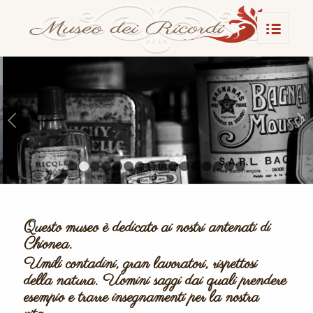
Posteriore
1
2
3
4
5
6
7
8
9
10
11
12
13
14
15
Questo museo è dedicato ai nostri antenati di
Chionea.
Umili contadini, gran lavoratori, rispettosi
della natura. Uomini saggi dai quali prendere
esempio e trarre insegnamenti per la nostra