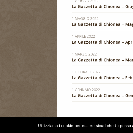
1 GIUGNO 2022
La Gazzetta di Chionea – Gi
1 MAGGIO 2022
La Gazzetta di Chionea – Ma
1 APRILE 2022
La Gazzetta di Chionea – Apr
1 MARZO 2022
La Gazzetta di Chionea – Ma
1 FEBBRAIO 2022
La Gazzetta di Chionea – Feb
1 GENNAIO 2022
La Gazzetta di Chionea – Ge
Utilizziamo i cookie per essere sicuri che tu possa 
Copyright © Museo dei Ricordi